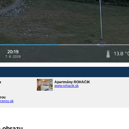
20:19
13.8 °
7. 8. 2026
a
Apartmány ROHÁČIK
www.rohacik.sk
rou
cerou.sk
a obrazu