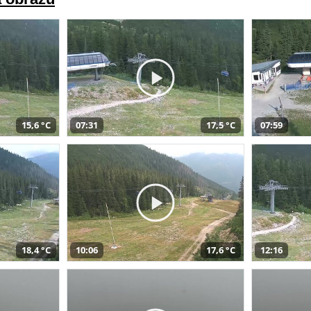
15,6 °C
07:31
17,5 °C
07:59
18,4 °C
10:06
17,6 °C
12:16