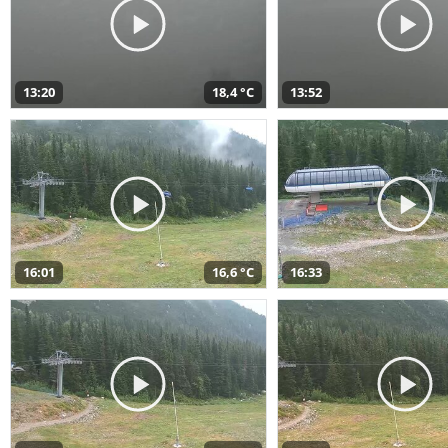
13:20
18,4 °C
13:52
16:01
16,6 °C
16:33