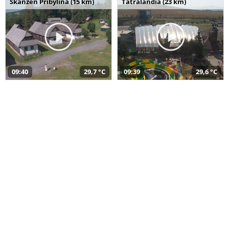
Skanzen Pribylina (15 km)
Tatralandia (23 km)
09:40
29,7 °C
09:39
29,6 °C