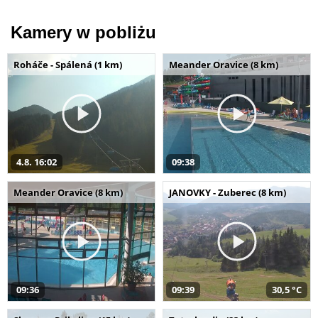
Kamery w pobliżu
Roháče - Spálená (1 km)
Meander Oravice (8 km)
4.8. 16:02
09:38
Meander Oravice (8 km)
JANOVKY - Zuberec (8 km)
09:36
09:39
30,5 °C