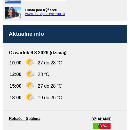
Chata pod Kýčerou
www.chatapodkycerou.sk
Aktualne info
Czwartek 6.8.2026 (dzisiaj)
10:00
27 do 28 °C
12:00
28 °C
15:00
27 do 28 °C
18:00
19 do 26 °C
Roháče - Spálená
DZIAŁANIE:
33 %