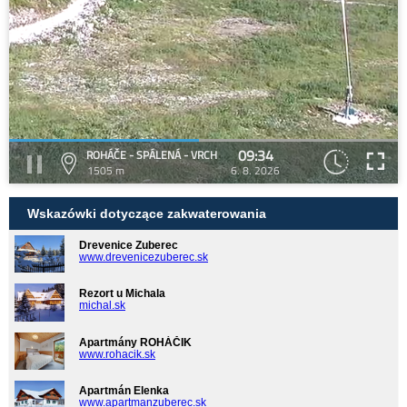
09:34
ROHÁČE - SPÁLENÁ - VRCH
1505 m
6. 8. 2026
Wskazówki dotyczące zakwaterowania
Drevenice Zuberec
www.drevenicezuberec.sk
Rezort u Michala
michal.sk
Apartmány ROHÁČIK
www.rohacik.sk
Apartmán Elenka
www.apartmanzuberec.sk