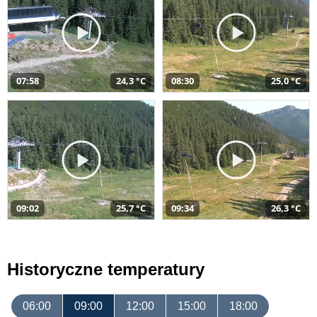
07:58
24,3 °C
08:30
25,0 °C
09:02
25,7 °C
09:34
26,3 °C
Historyczne temperatury
06:00
09:00
12:00
15:00
18:00