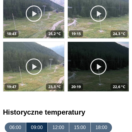
18:43
25,2 °C
19:15
24,3 °C
19:47
23,3 °C
20:19
22,6 °C
Historyczne temperatury
06:00
09:00
12:00
15:00
18:00