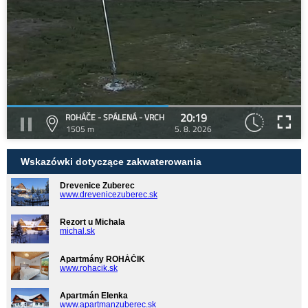
20:19
ROHÁČE - SPÁLENÁ - VRCH
1505 m
5. 8. 2026
Wskazówki dotyczące zakwaterowania
Drevenice Zuberec
www.drevenicezuberec.sk
Rezort u Michala
michal.sk
Apartmány ROHÁČIK
www.rohacik.sk
Apartmán Elenka
www.apartmanzuberec.sk