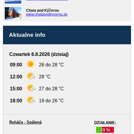
Chata pod Kýčerou
www.chatapodkycerou.sk
Aktualne info
Czwartek 6.8.2026 (dzisiaj)
09:00
26 do 28 °C
12:00
28 °C
15:00
27 do 28 °C
18:00
19 do 26 °C
Roháče - Spálená
DZIAŁANIE:
33 %