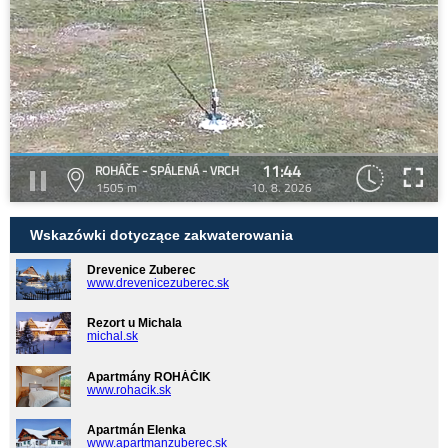
11:44
ROHÁČE - SPÁLENÁ - VRCH
1505 m
10. 8. 2026
Wskazówki dotyczące zakwaterowania
Drevenice Zuberec
www.drevenicezuberec.sk
Rezort u Michala
michal.sk
Apartmány ROHÁČIK
www.rohacik.sk
Apartmán Elenka
www.apartmanzuberec.sk