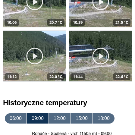
10:06
20,7 °C
10:39
21,5 °C
11:12
22,0 °C
11:44
22,6 °C
Historyczne temperatury
06:00
09:00
12:00
15:00
18:00