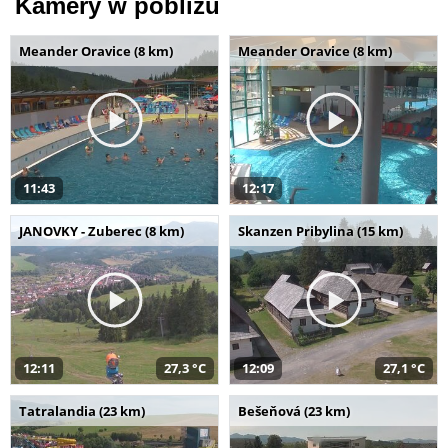
Kamery w pobliżu
Meander Oravice (8 km)
Meander Oravice (8 km)
11:43
12:17
JANOVKY - Zuberec (8 km)
Skanzen Pribylina (15 km)
12:11
27,3 °C
12:09
27,1 °C
Tatralandia (23 km)
Bešeňová (23 km)