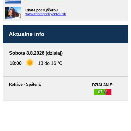
Chata pod Kýčerou
www.chatapodkycerou.sk
Aktualne info
Sobota 8.8.2026 (dzisiaj)
18:00
13 do 16 °C
Roháče - Spálená
DZIAŁANIE:
67 %