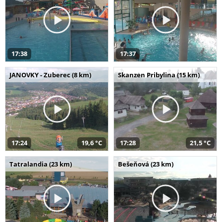
17:38
17:37
JANOVKY - Zuberec (8 km)
Skanzen Pribylina (15 km)
17:24
19,6 °C
17:28
21,5 °C
Tatralandia (23 km)
Bešeňová (23 km)