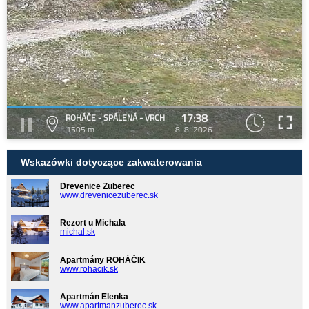
17:38
ROHÁČE - SPÁLENÁ - VRCH
1505 m
8. 8. 2026
Wskazówki dotyczące zakwaterowania
Drevenice Zuberec
www.drevenicezuberec.sk
Rezort u Michala
michal.sk
Apartmány ROHÁČIK
www.rohacik.sk
Apartmán Elenka
www.apartmanzuberec.sk