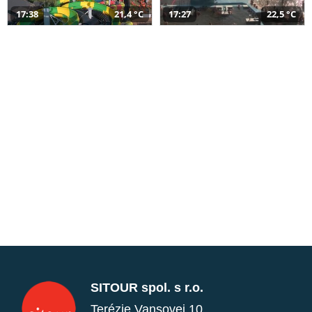
17:38
21,4 °C
17:27
22,5 °C
SITOUR spol. s r.o.
Terézie Vansovej 10