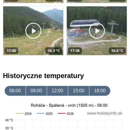
17:06
16,3 °C
17:38
16,0 °C
Historyczne temperatury
06:00
09:00
12:00
15:00
18:00