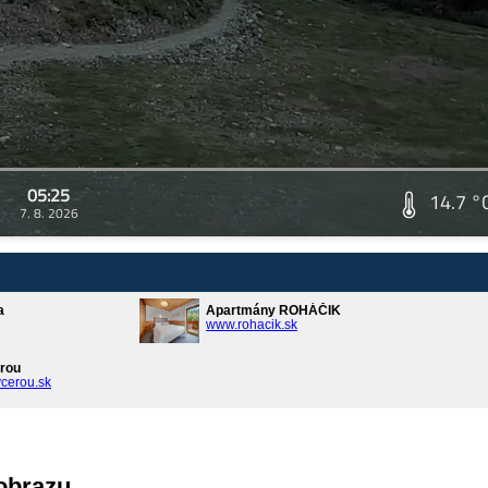
05:25
14.7 °
7. 8. 2026
a
Apartmány ROHÁČIK
www.rohacik.sk
rou
cerou.sk
 obrazu