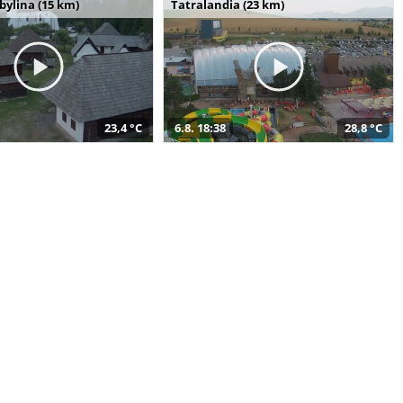
bylina (15 km)
Tatralandia (23 km)
23,4 °C
6.8. 18:38
28,8 °C