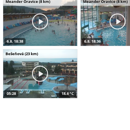
Meander Oravice (8 km)
Meander Oravice (8 km)
6.8. 18:38
6.8. 18:36
Bešeňová (23 km)
05:28
18,6 °C