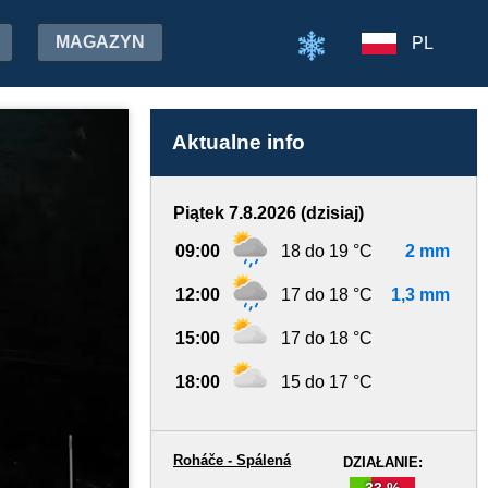
MAGAZYN
PL
Aktualne info
Piątek 7.8.2026 (dzisiaj)
09:00
18 do 19 °C
2 mm
12:00
17 do 18 °C
1,3 mm
15:00
17 do 18 °C
18:00
15 do 17 °C
Roháče - Spálená
DZIAŁANIE:
33 %