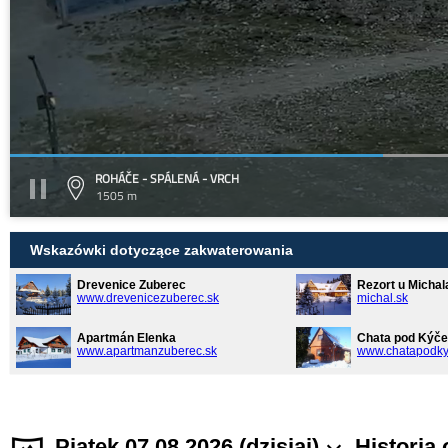
ROHÁČE - SPÁLENÁ - VRCH
1505 m
Wskazówki dotyczące zakwaterowania
Drevenice Zuberec
Rezort u Michal
www.drevenicezuberec.sk
michal.sk
Apartmán Elenka
Chata pod Kýče
www.apartmanzuberec.sk
www.chatapodky
Piątek 07.08.2026 (dzisiaj)
Historia