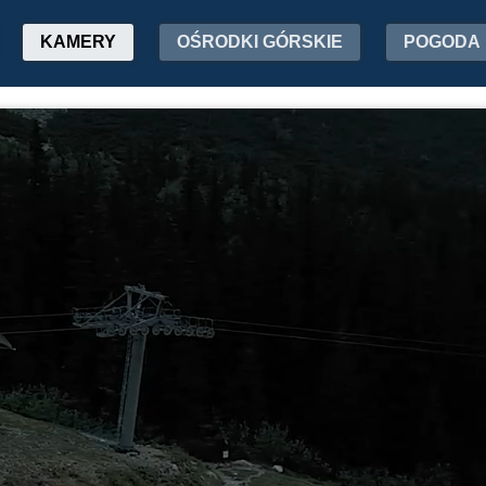
KAMERY
OŚRODKI GÓRSKIE
POGODA