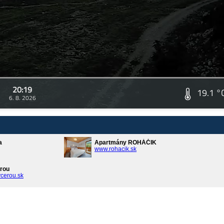
20:19
19.1 °
6. 8. 2026
a
Apartmány ROHÁČIK
www.rohacik.sk
rou
cerou.sk