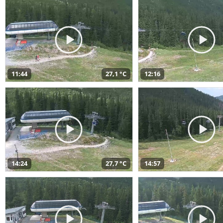
11:44
27,1 °C
12:16
14:24
27,7 °C
14:57