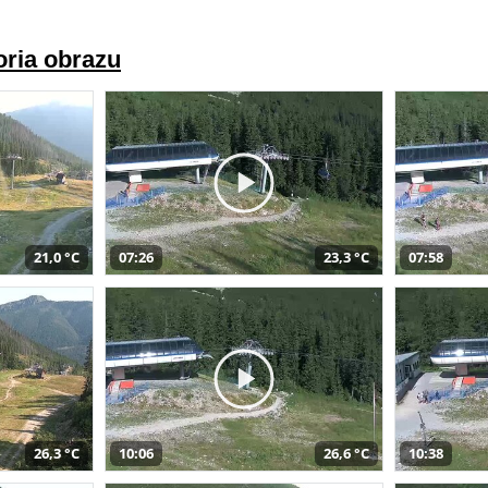
oria obrazu
21,0 °C
07:26
23,3 °C
07:58
26,3 °C
10:06
26,6 °C
10:38