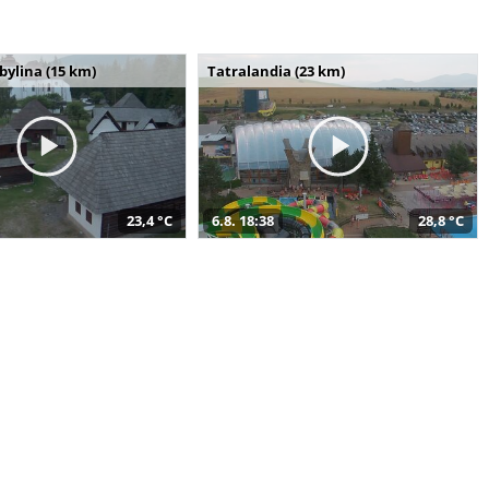
bylina (15 km)
Tatralandia (23 km)
23,4 °C
6.8. 18:38
28,8 °C