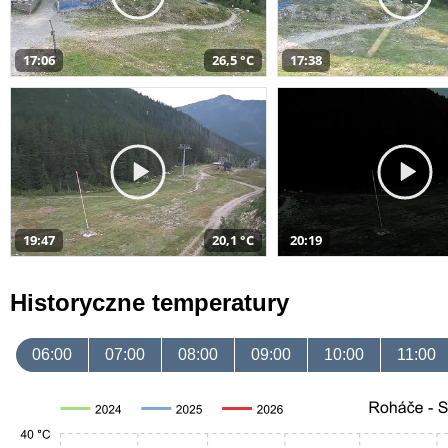
17:06
26,5 °C
17:38
19:47
20,1 °C
20:19
Historyczne temperatury
06:00
07:00
08:00
09:00
10:00
11:00