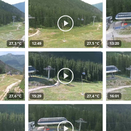
27,3 °C
12:49
27,5 °C
13:20
27,6 °C
15:29
27,4 °C
16:01