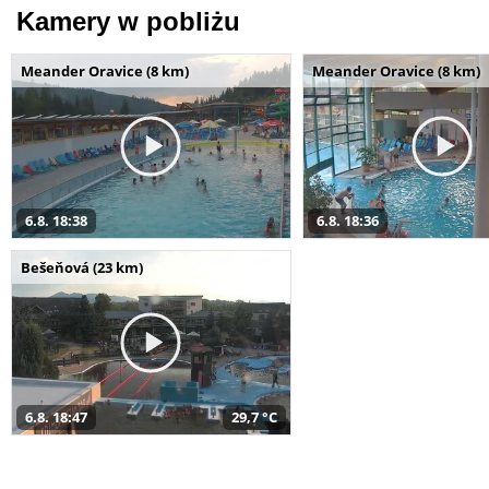
Kamery w pobliżu
Meander Oravice (8 km)
Meander Oravice (8 km)
6.8. 18:38
6.8. 18:36
Bešeňová (23 km)
6.8. 18:47
29,7 °C