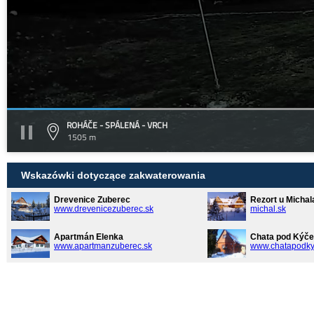
ROHÁČE - SPÁLENÁ - VRCH
1505 m
Wskazówki dotyczące zakwaterowania
Drevenice Zuberec
Rezort u Michal
www.drevenicezuberec.sk
michal.sk
Apartmán Elenka
Chata pod Kýče
www.apartmanzuberec.sk
www.chatapodky