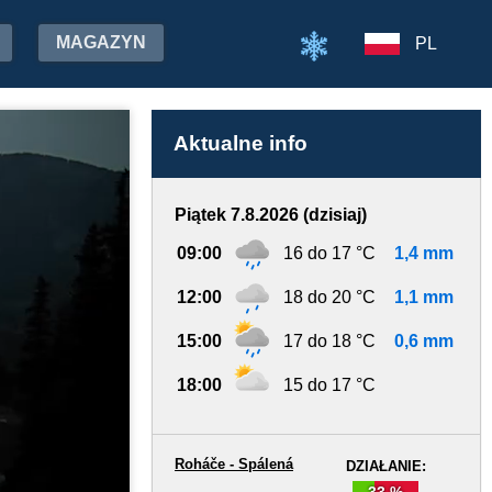
MAGAZYN
PL
Aktualne info
Piątek 7.8.2026 (dzisiaj)
09:00
16 do 17 °C
1,4 mm
12:00
18 do 20 °C
1,1 mm
15:00
17 do 18 °C
0,6 mm
18:00
15 do 17 °C
Roháče - Spálená
DZIAŁANIE:
33 %