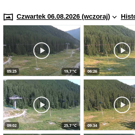
Czwartek 06.08.2026 (wczoraj)
Hist
05:25
19,7 °C
06:26
09:02
25,7 °C
09:34