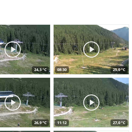
24,3 °C
08:30
25,0 °C
26,9 °C
11:12
27,0 °C