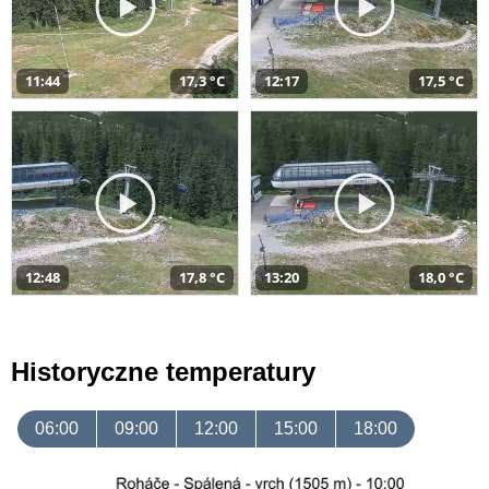
11:44
17,3 °C
12:17
17,5 °C
12:48
17,8 °C
13:20
18,0 °C
Historyczne temperatury
06:00
09:00
12:00
15:00
18:00