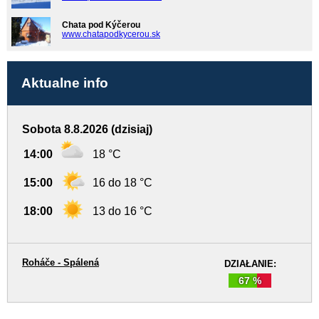
Chata pod Kýčerou
www.chatapodkycerou.sk
Aktualne info
Sobota 8.8.2026 (dzisiaj)
14:00
18 °C
15:00
16 do 18 °C
18:00
13 do 16 °C
Roháče - Spálená
DZIAŁANIE:
67 %