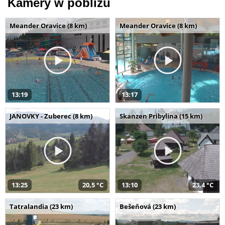
Kamery w pobliżu
Meander Oravice (8 km)
Meander Oravice (8 km)
13:19
13:17
JANOVKY - Zuberec (8 km)
Skanzen Pribylina (15 km)
13:25
20,5 °C
13:10
23,4 °C
Tatralandia (23 km)
Bešeňová (23 km)