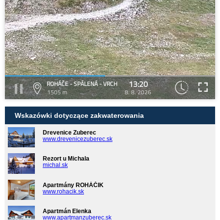
13:20
ROHÁČE - SPÁLENÁ - VRCH
1505 m
8. 8. 2026
Wskazówki dotyczące zakwaterowania
Drevenice Zuberec
www.drevenicezuberec.sk
Rezort u Michala
michal.sk
Apartmány ROHÁČIK
www.rohacik.sk
Apartmán Elenka
www.apartmanzuberec.sk