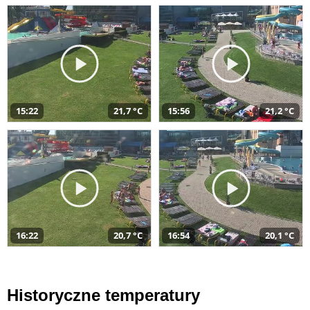
15:22
21,7 °C
15:56
21,2 °C
16:22
20,7 °C
16:54
20,1 °C
Historyczne temperatury