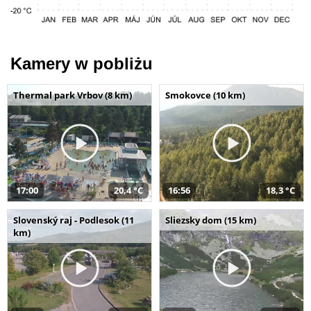
Kamery w pobliżu
Thermal park Vrbov (8 km)
Smokovce (10 km)
17:00
20,4 °C
16:56
18,3 °C
Slovenský raj - Podlesok (11
Sliezsky dom (15 km)
km)