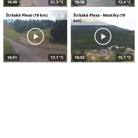
16:49
21,3 °C
16:58
12,4 °C
Štrbské Pleso (19 km)
Štrbské Pleso - Mostíky (19
km)
16:51
17,1 °C
16:52
15,1 °C