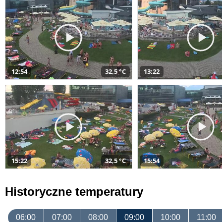
12:54
32,5 °C
13:22
15:22
32,5 °C
15:54
Historyczne temperatury
06:00
07:00
08:00
09:00
10:00
11:00