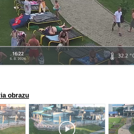
16:22
32.2 °
6. 8. 2026
ria obrazu