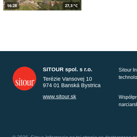
16:28
27,3 °C
SITOUR spol. s r.o.
Sitour I
technolo
Terézie Vansovej 10
974 01 Banská Bystrica
www.sitour.sk
Współpr
narciars