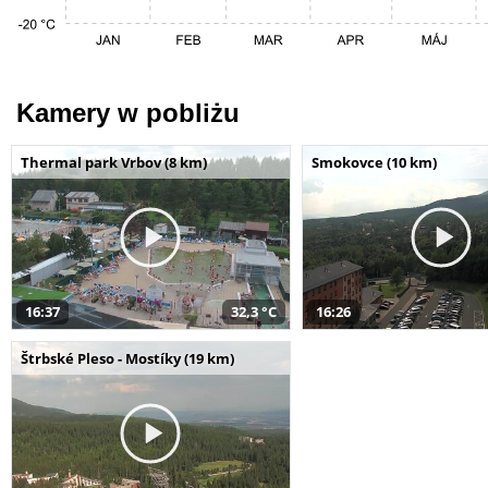
Kamery w pobliżu
Thermal park Vrbov (8 km)
Smokovce (10 km)
16:37
32,3 °C
16:26
Štrbské Pleso - Mostíky (19 km)