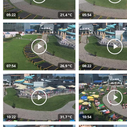
05:22
21,4 °C
05:54
07:54
26,9 °C
08:22
10:22
31,7 °C
10:54