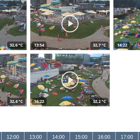
32,6 °C
13:54
32,7 °C
14:22
32,4 °C
16:22
32,2 °C
12:00
13:00
14:00
15:00
16:00
17:00