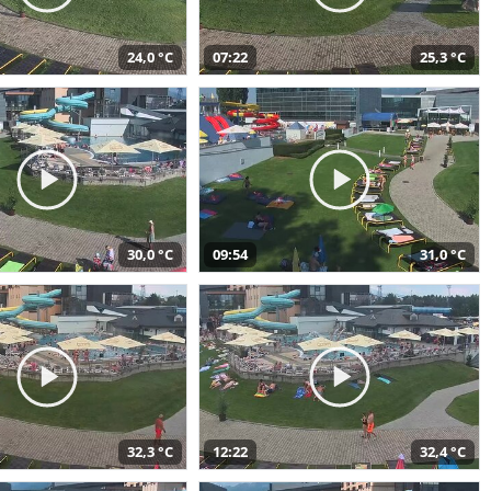
24,0 °C
07:22
25,3 °C
30,0 °C
09:54
31,0 °C
32,3 °C
12:22
32,4 °C