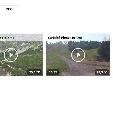
m (15 km)
Štrbské Pleso (19 km)
25,1 °C
16:37
29,5 °C