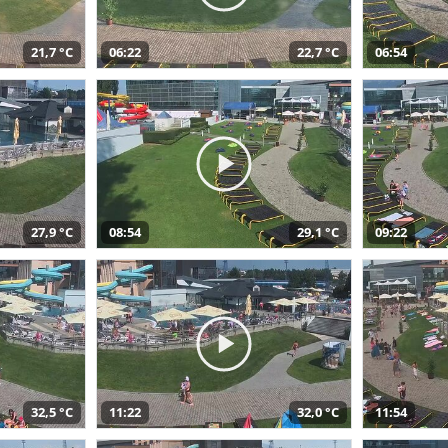
21,7 °C
06:22
22,7 °C
06:54
27,9 °C
08:54
29,1 °C
09:22
32,5 °C
11:22
32,0 °C
11:54