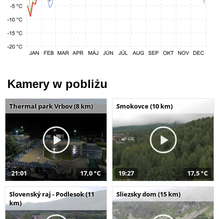
Kamery w pobliżu
Thermal park Vrbov (8 km)
Smokovce (10 km)
21:01
17,0 °C
19:27
17,5 °C
Slovenský raj - Podlesok (11
Sliezsky dom (15 km)
km)