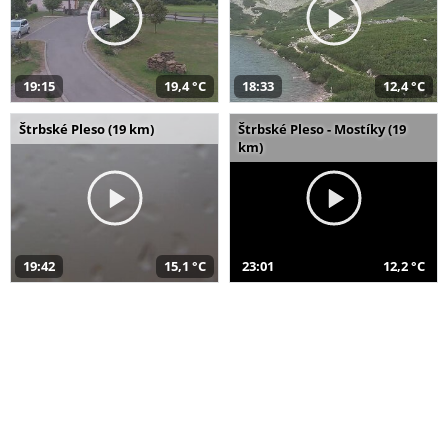
19:15
19,4 °C
18:33
12,4 °C
Štrbské Pleso (19 km)
Štrbské Pleso - Mostíky (19
km)
19:42
15,1 °C
23:01
12,2 °C