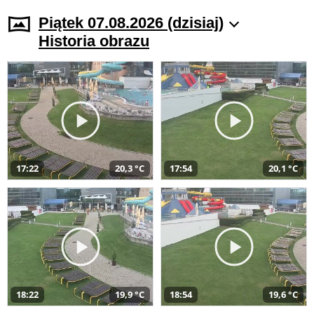
Piątek 07.08.2026 (dzisiaj)
Historia obrazu
17:22
20,3 °C
17:54
20,1 °C
18:22
19,9 °C
18:54
19,6 °C