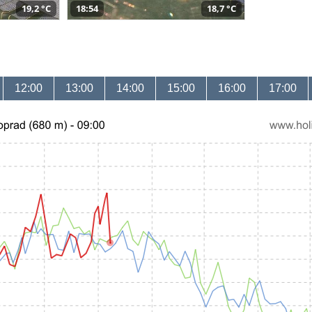
19,2 °C
18:54
18,7 °C
12:00
13:00
14:00
15:00
16:00
17:00