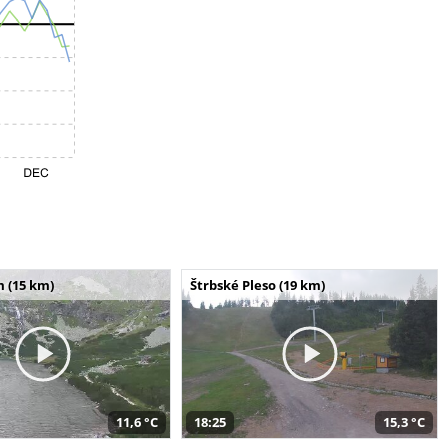
m (15 km)
Štrbské Pleso (19 km)
11,6 °C
18:25
15,3 °C