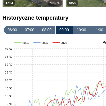
17:54
19,6 °C
18:22
Historyczne temperatury
06:00
07:00
08:00
09:00
10:00
11:00