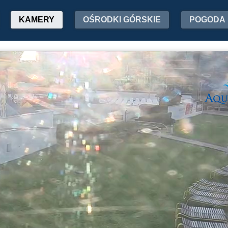
KAMERY
OŚRODKI GÓRSKIE
POGODA