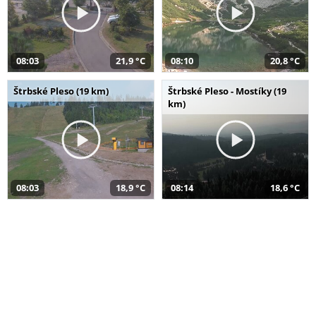
08:03
21,9 °C
08:10
20,8 °C
Štrbské Pleso (19 km)
Štrbské Pleso - Mostíky (19
km)
08:03
18,9 °C
08:14
18,6 °C