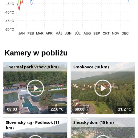
Kamery w pobliżu
Thermal park Vrbov (8 km)
Smokovce (10 km)
08:03
22,6 °C
08:00
21,2 °C
Slovenský raj - Podlesok (11
Sliezsky dom (15 km)
km)