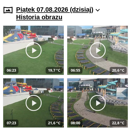
Piątek 07.08.2026 (dzisiaj)
Historia obrazu
06:23
19,7 °C
06:55
20,6 °C
07:23
21,6 °C
08:00
22,8 °C