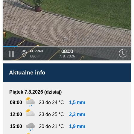
08:00
POPRAD
680 m
7. 8. 2026
Aktualne info
Piątek 7.8.2026 (dzisiaj)
09:00
23 do 24 °C
1,5 mm
12:00
23 do 25 °C
2,3 mm
15:00
20 do 21 °C
1,9 mm