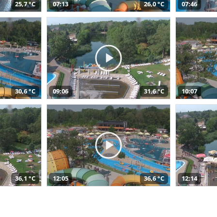
25,7 °C
07:13
26,0 °C
07:46
30,6 °C
09:06
31,6 °C
10:07
36,1 °C
12:05
36,6 °C
12:14