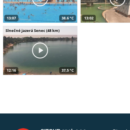
13:07
38,6 °C
13:02
Slnečné jazerá Senec (48 km)
12:16
37,5 °C