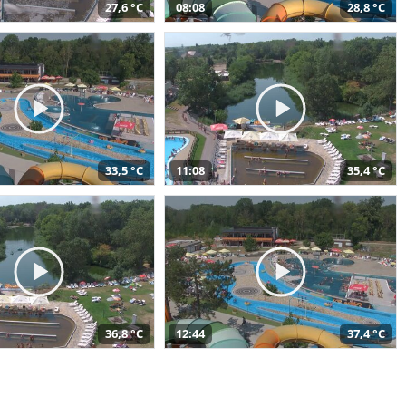
27,6 °C
08:08
28,8 °C
33,5 °C
11:08
35,4 °C
36,8 °C
12:44
37,4 °C