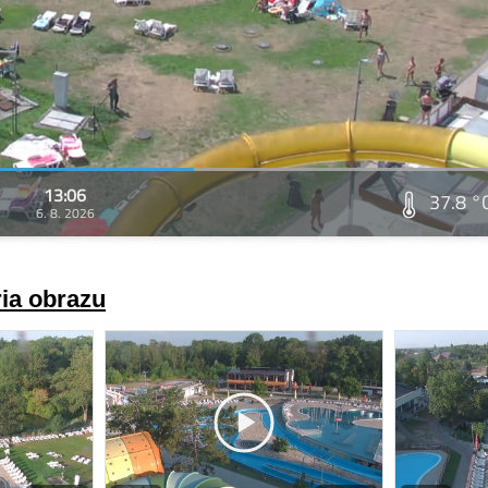
13:06
37.8 °
6. 8. 2026
ria obrazu