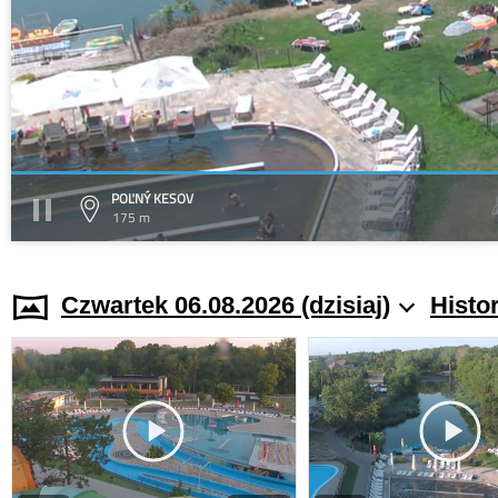
POĽNÝ KESOV
175 m
Czwartek 06.08.2026 (dzisiaj)
Histo