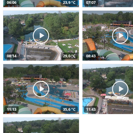
06:06
23,9 °C
07:07
08:14
29,0 °C
08:43
11:13
35,6 °C
11:43