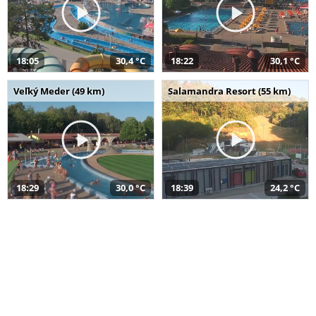
18:05
30,4 °C
18:22
30,1 °C
Veľký Meder (49 km)
Salamandra Resort (55 km)
18:29
30,0 °C
18:39
24,2 °C