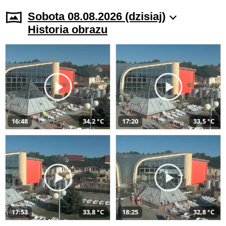
Sobota 08.08.2026 (dzisiaj)
Historia obrazu
16:48
34,2 °C
17:20
33,5 °C
17:53
33,8 °C
18:25
32,8 °C