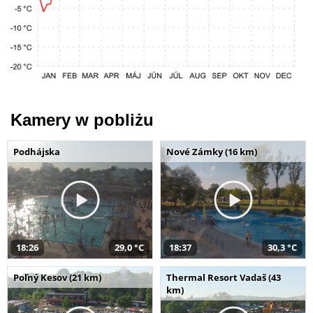
Kamery w pobliżu
Podhájska
Nové Zámky (16 km)
18:26
29,0 °C
18:37
30,3 °C
Poľný Kesov (21 km)
Thermal Resort Vadaš (43
km)