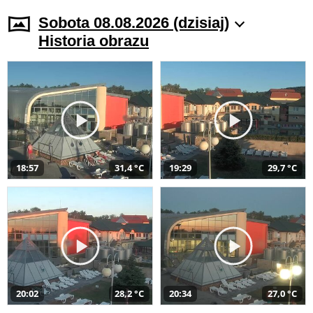
Sobota 08.08.2026 (dzisiaj)
Historia obrazu
18:57
31,4 °C
19:29
29,7 °C
20:02
28,2 °C
20:34
27,0 °C