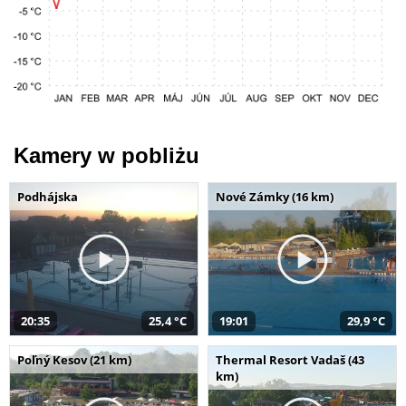
Kamery w pobliżu
Podhájska
Nové Zámky (16 km)
20:35
25,4 °C
19:01
29,9 °C
Poľný Kesov (21 km)
Thermal Resort Vadaš (43
km)