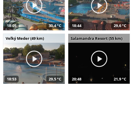
18:05
30,4 °C
18:44
29,6 °C
Veľký Meder (49 km)
Salamandra Resort (55 km)
18:53
29,5 °C
20:48
21,9 °C