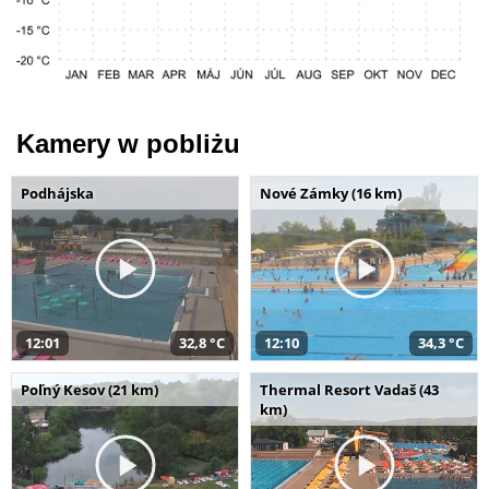
Kamery w pobliżu
Podhájska
Nové Zámky (16 km)
12:01
32,8 °C
12:10
34,3 °C
Poľný Kesov (21 km)
Thermal Resort Vadaš (43
km)