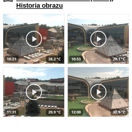
Historia obrazu
10:21
28,2 °C
10:53
29,1 °C
11:31
29,9 °C
12:00
30,9 °C