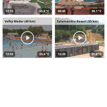
12:15
33,8 °C
09:45
30,1 °C
Veľký Meder (49 km)
Salamandra Resort (55 km)
12:02
33,4 °C
12:20
31,0 °C