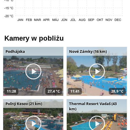
Kamery w pobliżu
Podhájska
Nové Zámky (16 km)
11:28
27,4 °C
11:41
28,9 °C
Poľný Kesov (21 km)
Thermal Resort Vadaš (43
km)