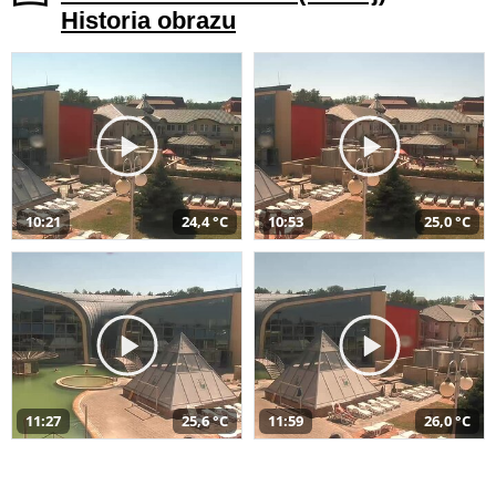
Historia obrazu
10:21
24,4 °C
10:53
25,0 °C
11:27
25,6 °C
11:59
26,0 °C