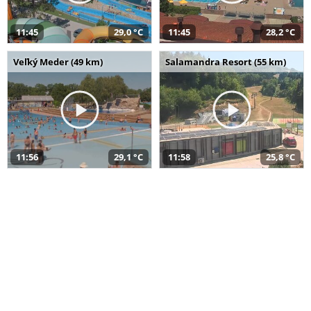
11:45
29,0 °C
11:45
28,2 °C
Veľký Meder (49 km)
Salamandra Resort (55 km)
11:56
29,1 °C
11:58
25,8 °C