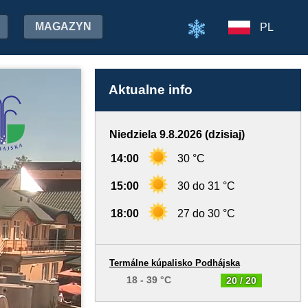
MAGAZYN
PL
Aktualne info
Niedziela 9.8.2026 (dzisiaj)
14:00
30 °C
15:00
30 do 31 °C
18:00
27 do 30 °C
Termálne kúpalisko Podhájska
18 - 39 °C
20 / 20