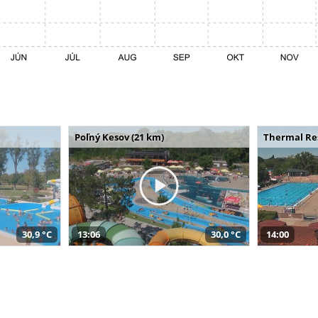
Poľný Kesov (21 km)
Thermal Res
30,9 °C
13:06
30,0 °C
14:00