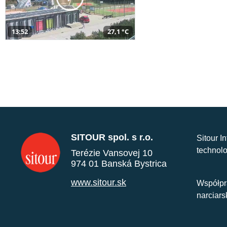
13:52
27,1 °C
SITOUR spol. s r.o.
Sitour I
technolo
Terézie Vansovej 10
974 01 Banská Bystrica
www.sitour.sk
Współpr
narciars