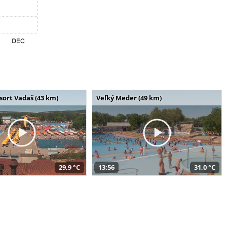
ort Vadaš (43 km)
Veľký Meder (49 km)
29,9 °C
13:56
31,0 °C