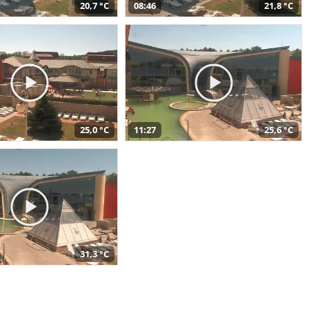
20,7 °C
08:46
21,8 °C
25,0 °C
11:27
25,6 °C
31,3 °C