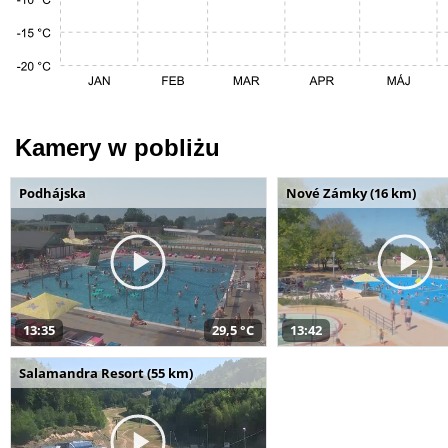
Kamery w pobliżu
Podhájska
Nové Zámky (16 km)
13:35
29,5 °C
13:42
Salamandra Resort (55 km)