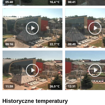
05:40
16,4 °C
06:41
09:16
22,7 °C
09:49
11:59
26,0 °C
12:31
Historyczne temperatury