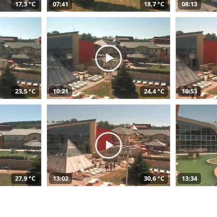
17,3 °C
07:41
18,7 °C
08:13
23,5 °C
10:21
24,4 °C
10:53
27,9 °C
13:02
30,6 °C
13:34