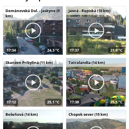
Demänovská Dol. - Jaskyne (9
Jasná - Repiská (10 km)
km)
17:34
24,3 °C
17:37
21,9 °C
Skanzen Pribylina (11 km)
Tatralandia (14 km)
17:12
25,1 °C
17:38
25,5 °C
Bešeňová (14 km)
Chopok sever (15 km)