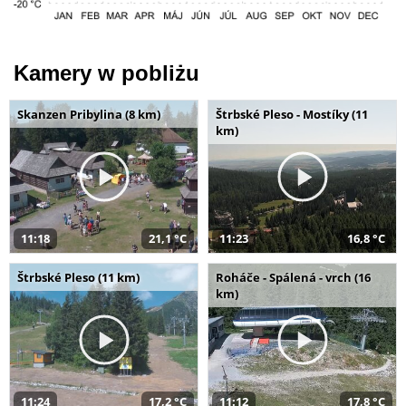
Kamery w pobliżu
Skanzen Pribylina (8 km)
Štrbské Pleso - Mostíky (11
km)
11:18
21,1 °C
11:23
16,8 °C
Štrbské Pleso (11 km)
Roháče - Spálená - vrch (16
km)
11:24
17,2 °C
11:12
17,8 °C