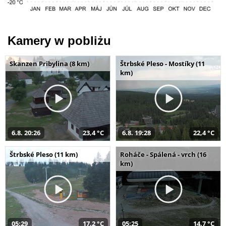
Kamery w pobliżu
Skanzen Pribylina (8 km)
Štrbské Pleso - Mostíky (11
km)
6.8. 20:26
23,4 °C
6.8. 19:28
22,4 °C
Štrbské Pleso (11 km)
Roháče - Spálená - vrch (16
km)
05:29
17,2 °C
05:25
14,7 °C