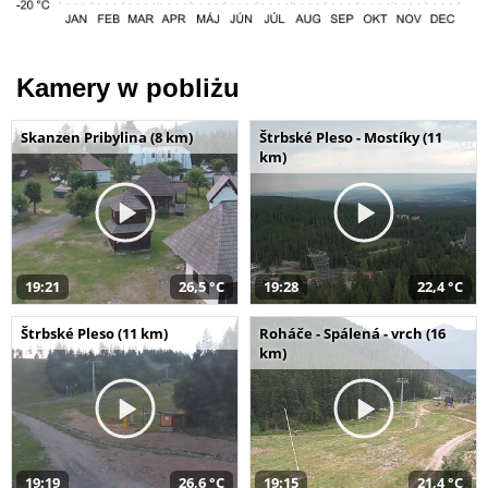
Kamery w pobliżu
Skanzen Pribylina (8 km)
Štrbské Pleso - Mostíky (11
km)
19:21
26,5 °C
19:28
22,4 °C
Štrbské Pleso (11 km)
Roháče - Spálená - vrch (16
km)
19:19
26,6 °C
19:15
21,4 °C