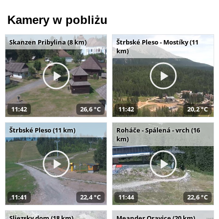
Kamery w pobliżu
Skanzen Pribylina (8 km)
Štrbské Pleso - Mostíky (11
km)
11:42
26,6 °C
11:42
20,2 °C
Štrbské Pleso (11 km)
Roháče - Spálená - vrch (16
km)
11:41
22,4 °C
11:44
22,6 °C
Sliezsky dom (18 km)
Meander Oravice (20 km)