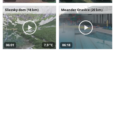
Sliezsky dom (18 km)
Meander Oravice (20 km)
06:01
7,9 °C
06:18