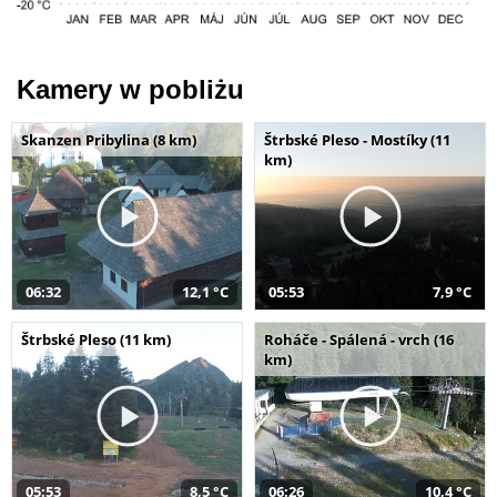
Kamery w pobliżu
Skanzen Pribylina (8 km)
Štrbské Pleso - Mostíky (11
km)
06:32
12,1 °C
05:53
7,9 °C
Štrbské Pleso (11 km)
Roháče - Spálená - vrch (16
km)
05:53
8,5 °C
06:26
10,4 °C