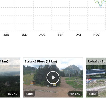
11 km)
Štrbské Pleso (11 km)
Roháče - Sp
14,9 °C
13:01
19,5 °C
12:48