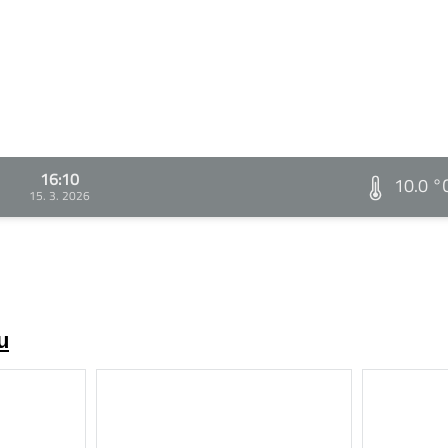
16:10
10.0 °
15. 3. 2026
u