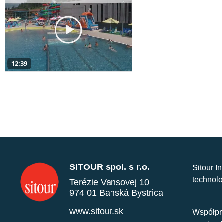
12:39
SITOUR spol. s r.o.
Sitour I
technolo
Terézie Vansovej 10
974 01 Banská Bystrica
www.sitour.sk
Współpr