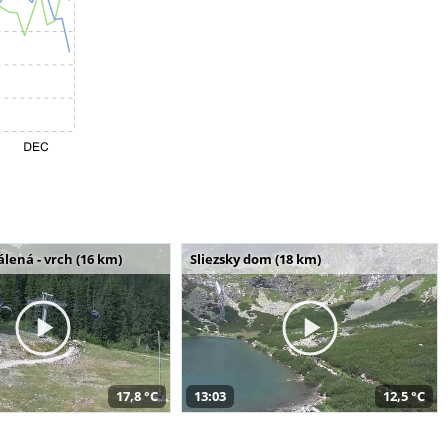
álená - vrch (16 km)
Sliezsky dom (18 km)
17,8 °C
13:03
12,5 °C