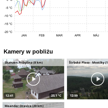
Kamery w pobliżu
Skanzen Pribylina (8 km)
Štrbské Pleso - Mostíky (
12:41
23,1 °C
12:59
Meander Oravice (20 km)