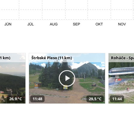
11 km)
Štrbské Pleso (11 km)
Roháče - Sp
26,9 °C
11:48
29,5 °C
11:44