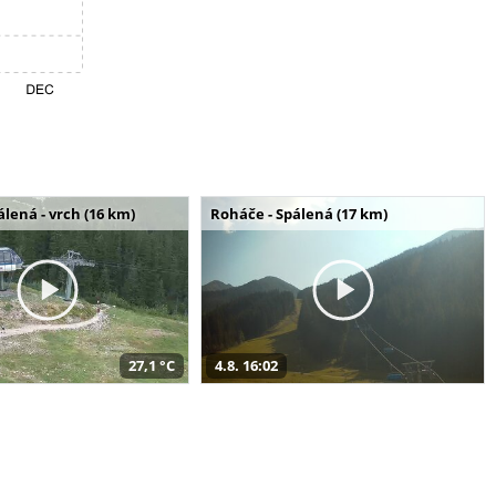
álená - vrch (16 km)
Roháče - Spálená (17 km)
27,1 °C
4.8. 16:02