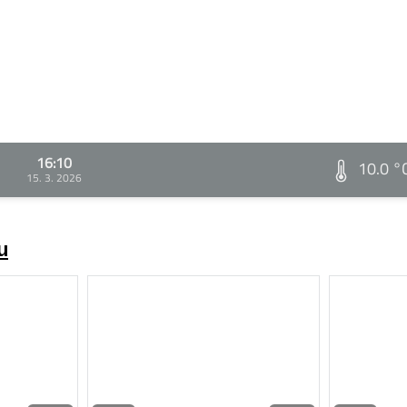
16:10
10.0 °
15. 3. 2026
u