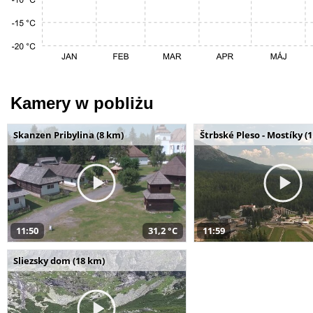
Kamery w pobliżu
Skanzen Pribylina (8 km)
Štrbské Pleso - Mostíky (
11:50
31,2 °C
11:59
Sliezsky dom (18 km)