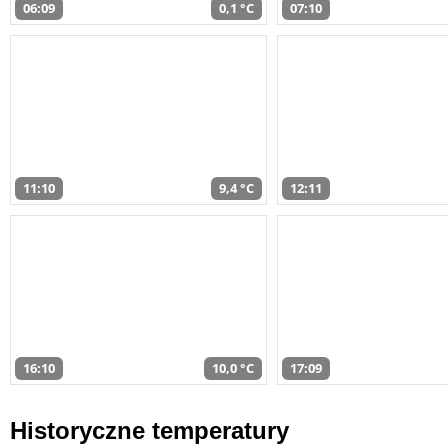
06:09
0,1 °C
07:10
11:10
9,4 °C
12:11
16:10
10,0 °C
17:09
Historyczne temperatury