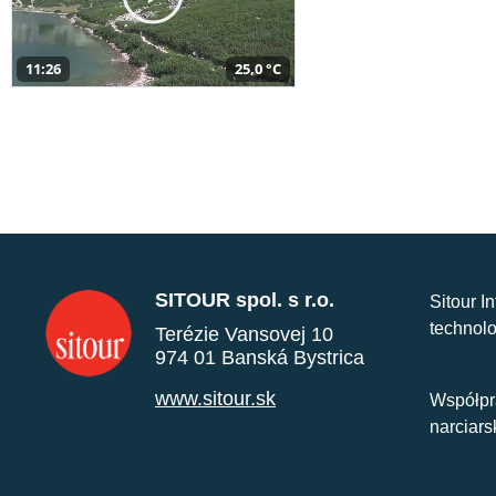
11:26
25,0 °C
SITOUR spol. s r.o.
Sitour I
technolo
Terézie Vansovej 10
974 01 Banská Bystrica
www.sitour.sk
Współpr
narciars