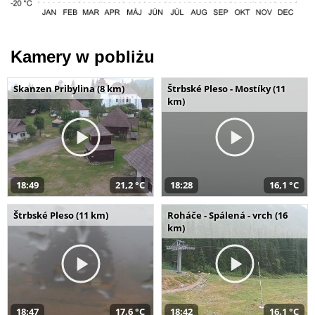
Kamery w pobliżu
Skanzen Pribylina (8 km)
Štrbské Pleso - Mostíky (11
km)
18:49
21,2 °C
18:28
16,1 °C
Štrbské Pleso (11 km)
Roháče - Spálená - vrch (16
km)
18:47
17,6 °C
18:42
16,1 °C