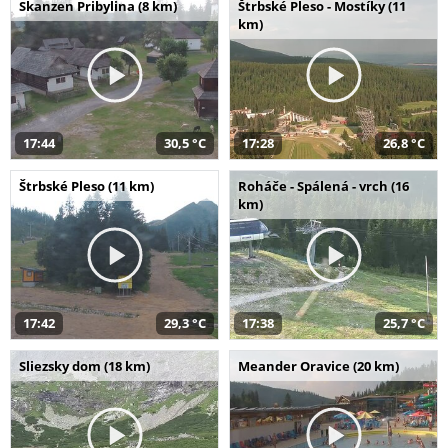
Skanzen Pribylina (8 km)
Štrbské Pleso - Mostíky (11
km)
17:44
30,5 °C
17:28
26,8 °C
Štrbské Pleso (11 km)
Roháče - Spálená - vrch (16
km)
17:42
29,3 °C
17:38
25,7 °C
Sliezsky dom (18 km)
Meander Oravice (20 km)