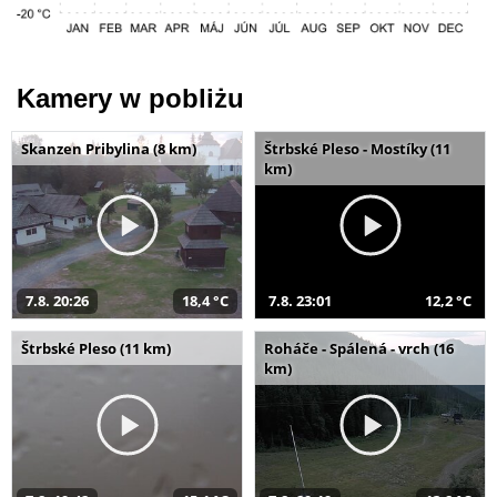
Kamery w pobliżu
Skanzen Pribylina (8 km)
Štrbské Pleso - Mostíky (11
km)
7.8. 20:26
18,4 °C
7.8. 23:01
12,2 °C
Štrbské Pleso (11 km)
Roháče - Spálená - vrch (16
km)