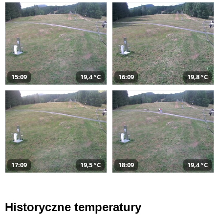
15:09
19,4 °C
16:09
19,8 °C
17:09
19,5 °C
18:09
19,4 °C
Historyczne temperatury