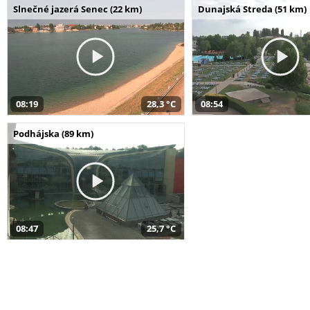
Slnečné jazerá Senec (22 km)
Dunajská Streda (51 km)
08:19
28,3 °C
08:54
Podhájska (89 km)
08:47
25,7 °C