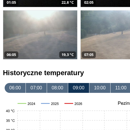
01:05
22,8 °C
02:05
06:05
19,3 °C
07:05
Historyczne temperatury
06:00
07:00
08:00
09:00
10:00
11:00