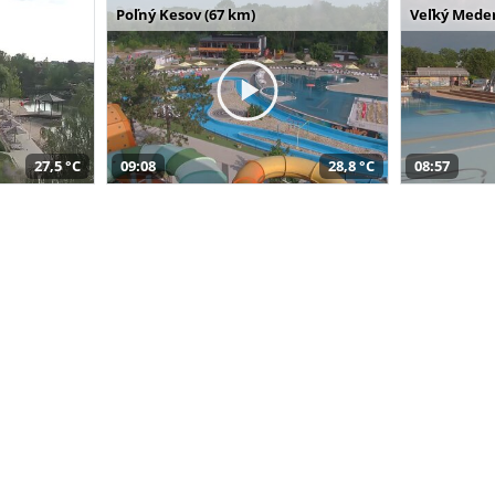
Poľný Kesov (67 km)
Veľký Meder
27,5 °C
09:08
28,8 °C
08:57