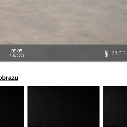
09:05
21.0 °
7. 8. 2026
 obrazu