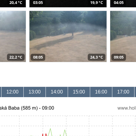
20,4 °C
03:05
19,9 °C
04:05
22,2 °C
08:05
24,3 °C
09:05
12:00
13:00
14:00
15:00
16:00
17:00