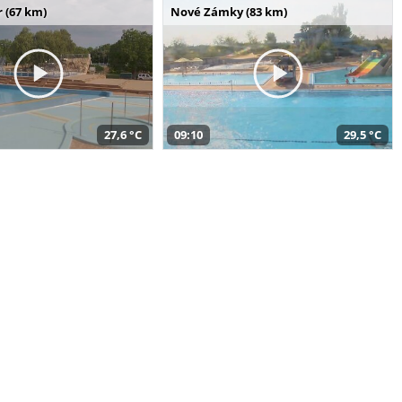
 (67 km)
Nové Zámky (83 km)
27,6 °C
09:10
29,5 °C