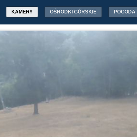
KAMERY
OŚRODKI GÓRSKIE
POGODA