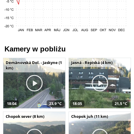
Kamery w pobliżu
Demänovská Dol. - Jaskyne (1
Jasná - Repiská (4 km)
km)
18:04
23,9 °C
18:05
21,5 °C
Chopok sever (8 km)
Chopok juh (11 km)