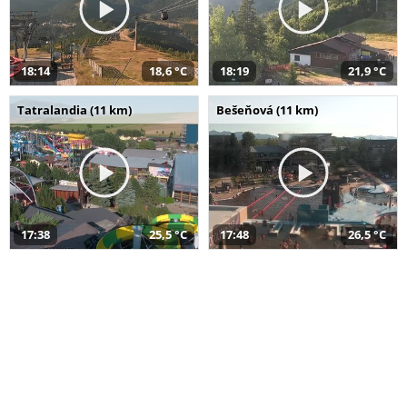
18:14
18,6 °C
18:19
21,9 °C
Tatralandia (11 km)
Bešeňová (11 km)
17:38
25,5 °C
17:48
26,5 °C