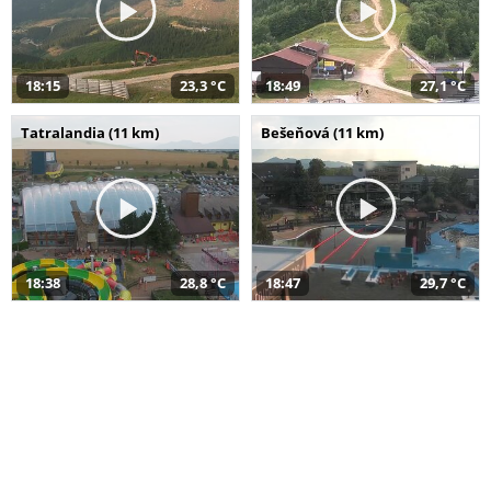
18:15
23,3 °C
18:49
27,1 °C
Tatralandia (11 km)
Bešeňová (11 km)
18:38
28,8 °C
18:47
29,7 °C