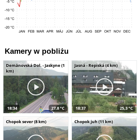
Kamery w pobliżu
Demänovská Dol. - Jaskyne (1
Jasná - Repiská (4 km)
km)
18:34
27,8 °C
18:37
25,3 °C
Chopok sever (8 km)
Chopok juh (11 km)