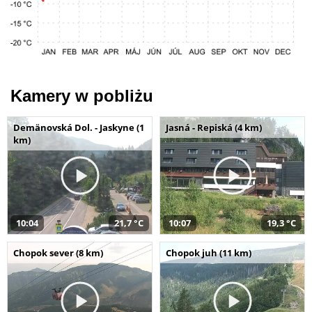
Kamery w pobliżu
Demänovská Dol. - Jaskyne (1
Jasná - Repiská (4 km)
km)
10:04
21,7 °C
10:07
19,3 °C
Chopok sever (8 km)
Chopok juh (11 km)