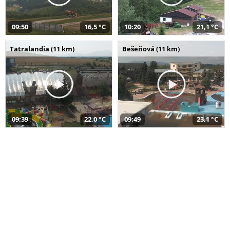
09:50
16,5 °C
10:20
21,1 °C
Tatralandia (11 km)
Bešeňová (11 km)
09:39
22,0 °C
09:49
23,1 °C