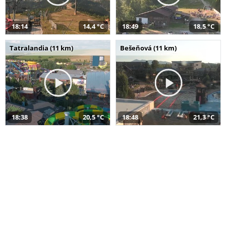
18:14
14,4 °C
18:49
18,5 °C
Tatralandia (11 km)
Bešeňová (11 km)
18:38
20,5 °C
18:48
21,3 °C