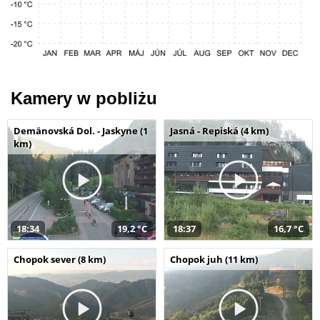
Kamery w pobliżu
Demänovská Dol. - Jaskyne (1
Jasná - Repiská (4 km)
km)
18:34
19,2 °C
18:37
16,7 °C
Chopok sever (8 km)
Chopok juh (11 km)