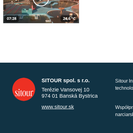
07:28
24,6 °C
SITOUR spol. s r.o.
Sitour I
technolo
Terézie Vansovej 10
974 01 Banská Bystrica
www.sitour.sk
Współpr
narciars