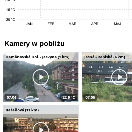
Kamery w pobliżu
Demänovská Dol. - Jaskyne (1 km)
Jasná - Repiská (4 km)
07:04
22,9 °C
07:06
Bešeňová (11 km)