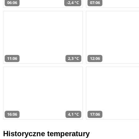
06:06
-2,4 °C
07:06
11:06
2,3 °C
12:06
16:06
4,1 °C
17:06
Historyczne temperatury