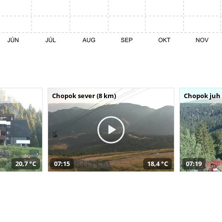
Chopok sever (8 km)
Chopok juh 
20,7 °C
07:15
18,4 °C
07:19