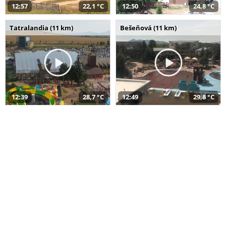
12:57
22,1 °C
12:50
24,8 °C
Tatralandia (11 km)
Bešeňová (11 km)
12:39
28,7 °C
12:49
29,8 °C