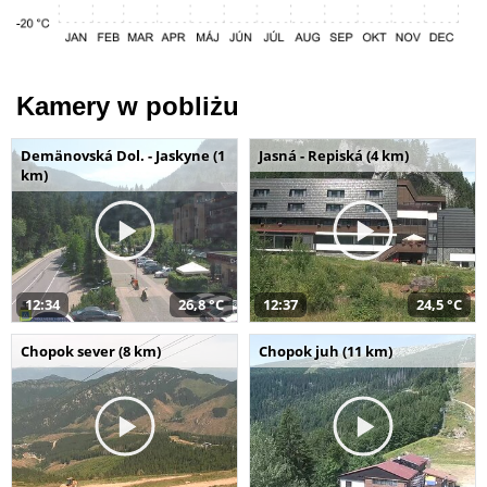
Kamery w pobliżu
Demänovská Dol. - Jaskyne (1
Jasná - Repiská (4 km)
km)
12:34
26,8 °C
12:37
24,5 °C
Chopok sever (8 km)
Chopok juh (11 km)