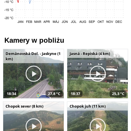
Kamery w pobliżu
Demänovská Dol. - Jaskyne (1
Jasná - Repiská (4 km)
km)
18:34
27,8 °C
18:37
25,3 °C
Chopok sever (8 km)
Chopok juh (11 km)