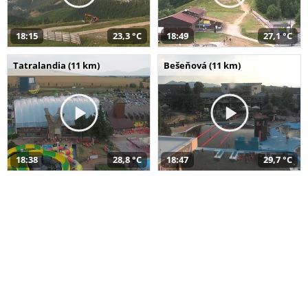
18:15
23,3 °C
18:49
27,1 °C
Tatralandia (11 km)
Bešeňová (11 km)
18:38
28,8 °C
18:47
29,7 °C