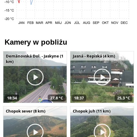
Kamery w pobliżu
Demänovská Dol. - Jaskyne (1
Jasná - Repiská (4 km)
km)
18:34
27,8 °C
18:37
25,3 °C
Chopok sever (8 km)
Chopok juh (11 km)