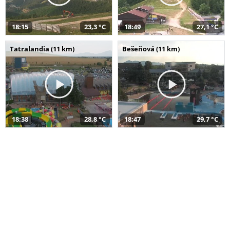
18:15
23,3 °C
18:49
27,1 °C
Tatralandia (11 km)
Bešeňová (11 km)
18:38
28,8 °C
18:47
29,7 °C