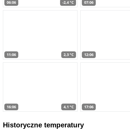
06:06
-2,4 °C
07:06
11:06
2,3 °C
12:06
16:06
4,1 °C
17:06
Historyczne temperatury