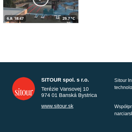
6.8. 18:47
29,7 °C
SITOUR spol. s r.o.
Sitour I
technolo
Terézie Vansovej 10
974 01 Banská Bystrica
www.sitour.sk
Współpr
narciars