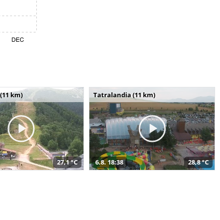
(11 km)
Tatralandia (11 km)
27,1 °C
6.8. 18:38
28,8 °C