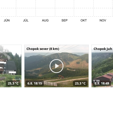
Chopok sever (8 km)
Chopok juh 
25,3 °C
6.8. 18:15
23,3 °C
6.8. 18:49