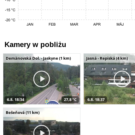
Kamery w pobliżu
Demänovská Dol. - Jaskyne (1 km)
Jasná - Repiská (4 km)
6.8. 18:34
27,8 °C
6.8. 18:37
Bešeňová (11 km)