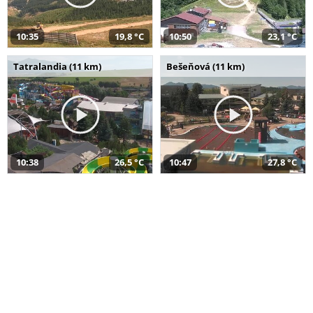
10:35
19,8 °C
10:50
23,1 °C
Tatralandia (11 km)
Bešeňová (11 km)
10:38
26,5 °C
10:47
27,8 °C