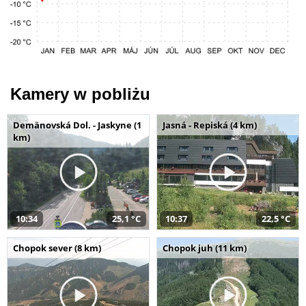
Kamery w pobliżu
Demänovská Dol. - Jaskyne (1
Jasná - Repiská (4 km)
km)
10:34
25,1 °C
10:37
22,5 °C
Chopok sever (8 km)
Chopok juh (11 km)