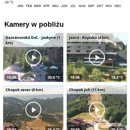
Kamery w pobliżu
Demänovská Dol. - Jaskyne (1
Jasná - Repiská (4 km)
km)
16:34
20,6 °C
16:38
18,2 °C
Chopok sever (8 km)
Chopok juh (11 km)
16:44
15,4 °C
16:19
20,8 °C