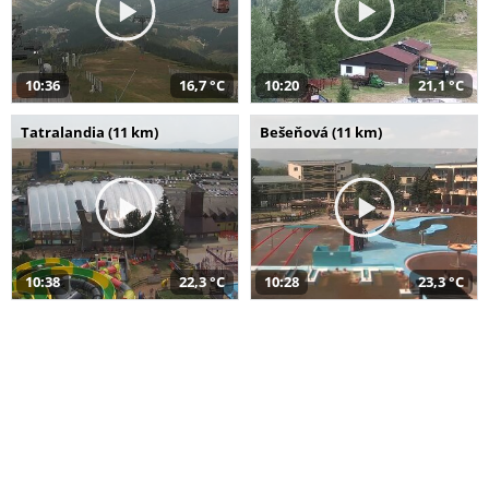
10:36
16,7 °C
10:20
21,1 °C
Tatralandia (11 km)
Bešeňová (11 km)
10:38
22,3 °C
10:28
23,3 °C