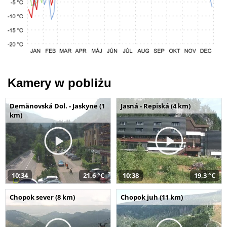
Kamery w pobliżu
Demänovská Dol. - Jaskyne (1
Jasná - Repiská (4 km)
km)
10:34
21,6 °C
10:38
19,3 °C
Chopok sever (8 km)
Chopok juh (11 km)