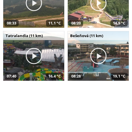
08:33
11,1 °C
08:20
14,9 °C
Tatralandia (11 km)
Bešeňová (11 km)
07:40
16,4 °C
08:28
19,1 °C