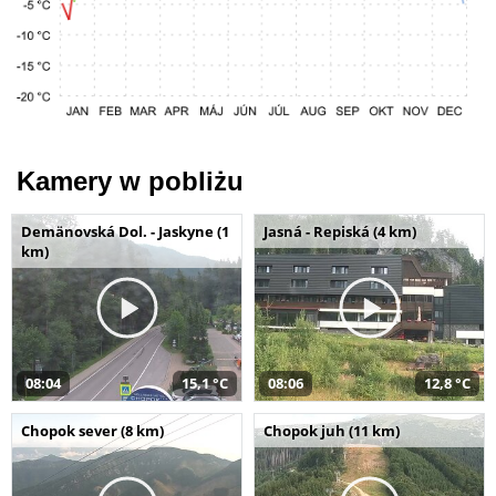
Kamery w pobliżu
Demänovská Dol. - Jaskyne (1
Jasná - Repiská (4 km)
km)
08:04
15,1 °C
08:06
12,8 °C
Chopok sever (8 km)
Chopok juh (11 km)