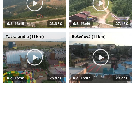
6.8. 18:15
23,3 °C
6.8. 18:49
27,1 °C
Tatralandia (11 km)
Bešeňová (11 km)
6.8. 18:38
28,8 °C
6.8. 18:47
29,7 °C