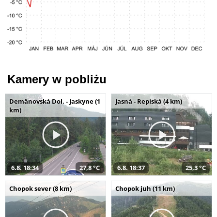
Kamery w pobliżu
Demänovská Dol. - Jaskyne (1
Jasná - Repiská (4 km)
km)
6.8. 18:34
27,8 °C
6.8. 18:37
25,3 °C
Chopok sever (8 km)
Chopok juh (11 km)