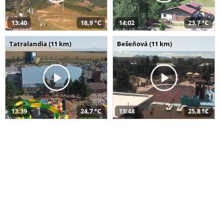
13:40
18,9 °C
14:02
23,7 °C
Tatralandia (11 km)
Bešeňová (11 km)
13:39
24,7 °C
13:48
25,8 °C