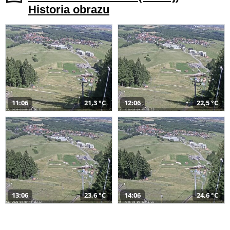
Historia obrazu
11:06
21,3 °C
12:06
22,5 °C
13:06
23,6 °C
14:06
24,6 °C