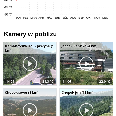
Kamery w pobliżu
Demänovská Dol. - Jaskyne (1
Jasná - Repiská (4 km)
km)
14:04
24,3 °C
14:06
22,0 °C
Chopok sever (8 km)
Chopok juh (11 km)