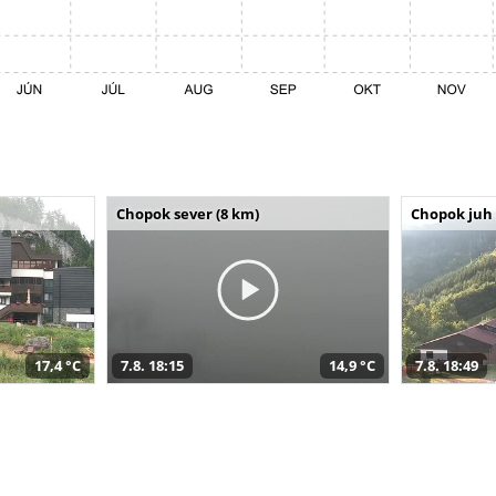
Chopok sever (8 km)
Chopok juh 
17,4 °C
7.8. 18:15
14,9 °C
7.8. 18:49