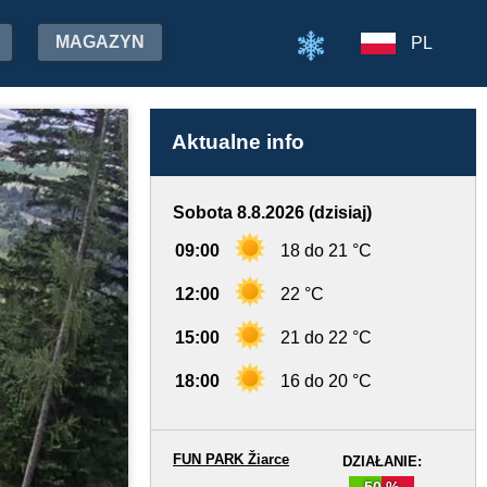
MAGAZYN
PL
Aktualne info
Sobota 8.8.2026 (dzisiaj)
09:00
18 do 21 °C
12:00
22 °C
15:00
21 do 22 °C
18:00
16 do 20 °C
FUN PARK Žiarce
DZIAŁANIE:
50 %