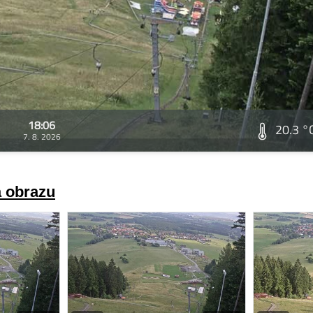
18:06
20.3 °
7. 8. 2026
a obrazu