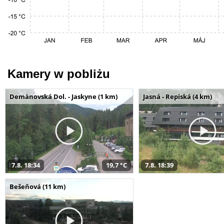
Kamery w pobliżu
Demänovská Dol. - Jaskyne (1 km)
Jasná - Repiská (4 km)
7.8. 18:34
19,7 °C
7.8. 18:39
Bešeňová (11 km)