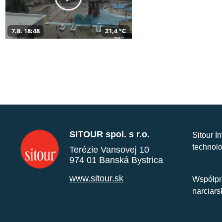
7.8. 18:48
21,4 °C
SITOUR spol. s r.o.
Sitour I
technolo
Terézie Vansovej 10
974 01 Banská Bystrica
www.sitour.sk
Współpr
narciars