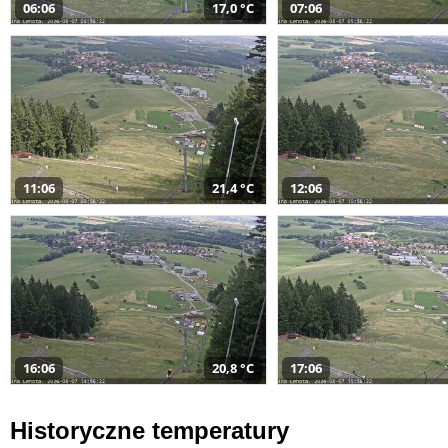
06:06
17,0 °C
07:06
11:06
21,4 °C
12:06
16:06
20,8 °C
17:06
Historyczne temperatury