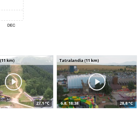
(11 km)
Tatralandia (11 km)
27,1 °C
6.8. 18:38
28,8 °C