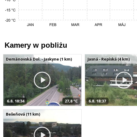
Kamery w pobliżu
Demänovská Dol. - Jaskyne (1 km)
Jasná - Repiská (4 km)
6.8. 18:34
27,8 °C
6.8. 18:37
Bešeňová (11 km)