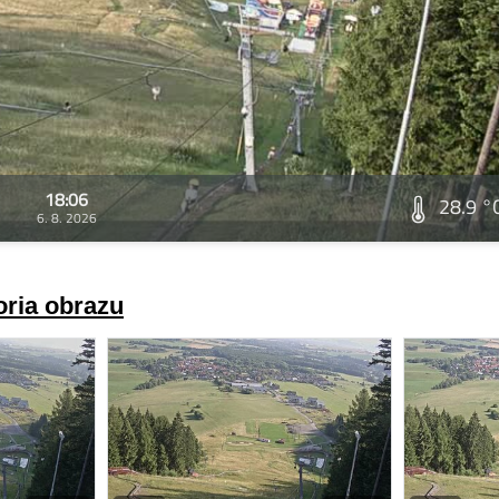
18:06
28.9 °
6. 8. 2026
oria obrazu