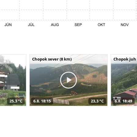
Chopok sever (8 km)
Chopok juh 
25,3 °C
6.8. 18:15
23,3 °C
6.8. 18:49