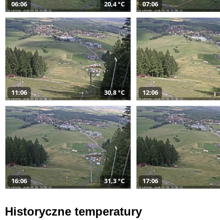
06:06
20,4 °C
07:06
11:06
30,8 °C
12:06
16:06
31,3 °C
17:06
Historyczne temperatury