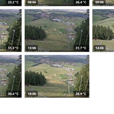
23,2 °C
08:06
26,4 °C
09:06
31,3 °C
13:06
31,7 °C
14:06
30,4 °C
18:06
28,9 °C