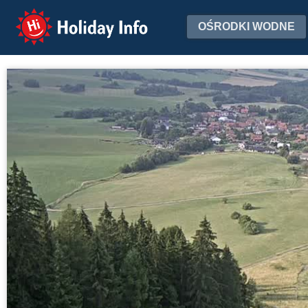
Holiday Info
OŚRODKI WODNE