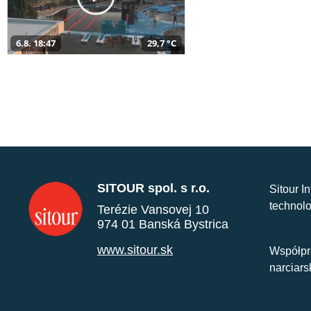
6.8. 18:47
29,7 °C
SITOUR spol. s r.o.
Sitour I
technolo
Terézie Vansovej 10
974 01 Banská Bystrica
www.sitour.sk
Współpr
narciars