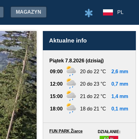
MAGAZYN
PL
Aktualne info
Piątek 7.8.2026 (dzisiaj)
09:00
20 do 22 °C
2,6 mm
12:00
20 do 23 °C
0,7 mm
15:00
21 do 22 °C
1,4 mm
18:00
18 do 21 °C
0,1 mm
FUN PARK Žiarce
DZIAŁANIE:
50 %