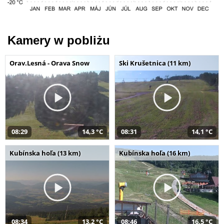
Kamery w pobliżu
Orav.Lesná - Orava Snow
Ski Krušetnica (11 km)
08:29
14,3 °C
08:31
14,1 °C
Kubínska hoľa (13 km)
Kubínska hoľa (16 km)
08:34
13,2 °C
08:46
16,5 °C