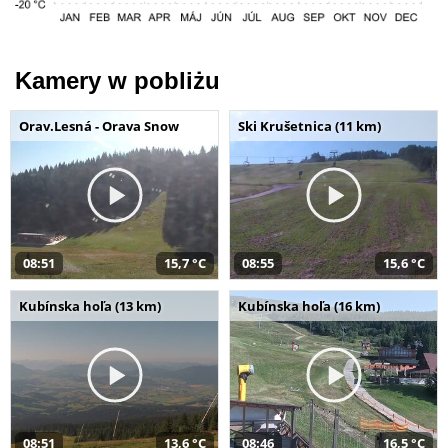
Kamery w pobliżu
Orav.Lesná - Orava Snow
Ski Krušetnica (11 km)
08:51
15,7 °C
08:55
15,6 °C
Kubínska hoľa (13 km)
Kubínska hoľa (16 km)
08:51
13,6 °C
08:46
16,5 °C